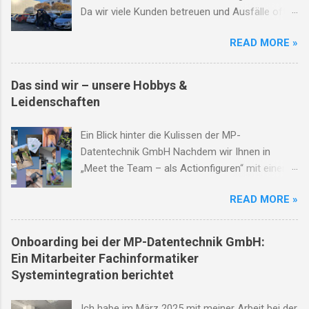
Da wir viele Kunden betreuen und Ausfälle oft
unvorhersehbar sind, ist jeder Tag anders und
READ MORE »
nimmt öfter mal eine unerwartete Wendung.
8:00 Arbeitsbeginn: ich parke mein
Privatfahrzeug auf dem kostenfreien
Das sind wir – unsere Hobbys &
Firmenfahrplatz und gönne mir die erste Tasse
Leidenschaften
Kaffee des Tages. 8:10 Besprechung und
Strukturierung des Tages: ich schaue in meinem
Ein Blick hinter die Kulissen der MP-
Kalender und im Ticketsystem nach, welche
Datentechnik GmbH Nachdem wir Ihnen in
Aufgaben mich heute erwarten und ob ich
„Meet the Team – als Actionfiguren“ mit einem
Material mitnehmen muss. Wichtige technische
Augenzwinkern unsere Rollen im Arbeitsalltag
Themen kläre ich mit meinem Team. 8:30
READ MORE »
gezeigt haben, wird es heute etwas
Abfahrt zum Kunden: mit unseren
persönlicher: Wir werfen einen Blick hinter die
Poolfahrzeugen fahre ich über die B10 zum
Kulissen – auf das, was uns abseits der
Onboarding bei der MP-Datentechnik GmbH:
ersten Kunden, den ich seit Jahren betreue.
Bildschirme begeistert und antreibt. Denn wir bei
Ein Mitarbeiter Fachinformatiker
Dabei achte ich darauf die
MP-Datentechnik sind nicht nur
Systemintegration berichtet
Straßenverkehrsordnung einzuhalten, denn die
Entwickler:innen, Techniker:innen oder
Kosten für Ordnungswidrigkeiten werden leider
Projektmanager:innen – wir sind vor allem
Ich habe im März 2025 mit meiner Arbeit bei der