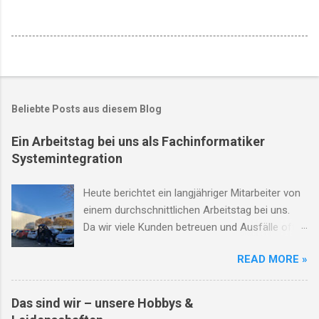
Beliebte Posts aus diesem Blog
Ein Arbeitstag bei uns als Fachinformatiker
Systemintegration
Heute berichtet ein langjähriger Mitarbeiter von
einem durchschnittlichen Arbeitstag bei uns.
Da wir viele Kunden betreuen und Ausfälle oft
unvorhersehbar sind, ist jeder Tag anders und
READ MORE »
nimmt öfter mal eine unerwartete Wendung.
8:00 Arbeitsbeginn: ich parke mein
Privatfahrzeug auf dem kostenfreien
Das sind wir – unsere Hobbys &
Firmenfahrplatz und gönne mir die erste Tasse